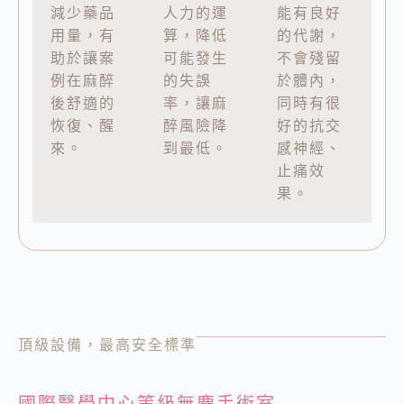
減少藥品
人力的運
能有良好
用量，有
算，降低
的代謝，
助於讓案
可能發生
不會殘留
例在麻醉
的失誤
於體內，
後舒適的
率，讓麻
同時有很
恢復、醒
醉風險降
好的抗交
來。
到最低。
感神經、
止痛效
果。
頂級設備，最高安全標準