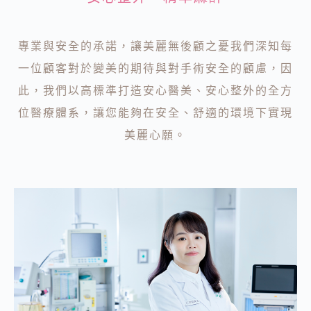
專業與安全的承諾，讓美麗無後顧之憂我們深知每
一位顧客對於變美的期待與對手術安全的顧慮，因
此，我們以高標準打造安心醫美、安心整外的全方
位醫療體系，讓您能夠在安全、舒適的環境下實現
美麗心願。