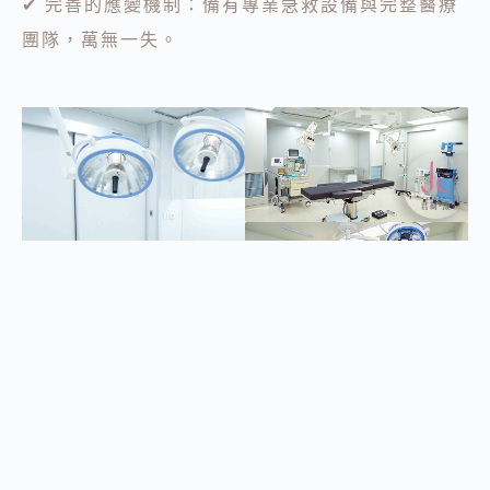
✔ 完善的應變機制：備有專業急救設備與完整醫療
團隊，萬無一失。