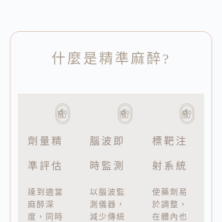
什麼是精準麻醉?
劑量精
腦波即
標靶注
準評估
時監測
射系統
達到適當
以腦波監
使藥劑易
麻醉深
測儀器，
於調整，
度，同時
減少傳統
在體內也