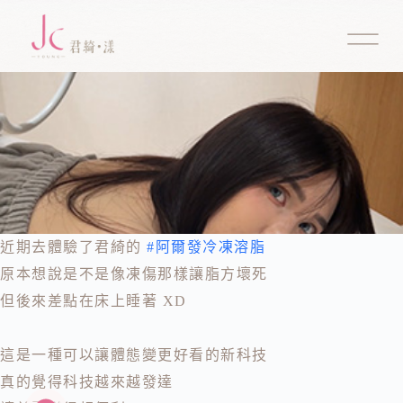
近期去體驗了君綺的
#阿爾發冷凍溶脂
原本想說是不是像凍傷那樣讓脂方壞死
但後來差點在床上睡著 XD
這是一種可以讓體態變更好看的新科技
真的覺得科技越來越發達