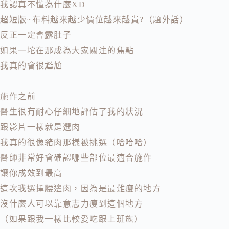
我認真不懂為什麼XD
超短版~布料越來越少價位越來越貴?（題外話）
反正一定會露肚子
如果一坨在那成為大家關注的焦點
我真的會很尷尬
施作之前
醫生很有耐心仔細地評估了我的狀況
跟影片一樣就是選肉
我真的很像豬肉那樣被挑選（哈哈哈）
醫師非常好會確認哪些部位最適合施作
讓你成效到最高
這次我選擇腰邊肉，因為是最難瘦的地方
沒什麼人可以靠意志力瘦到這個地方
（如果跟我一樣比較愛吃跟上班族）