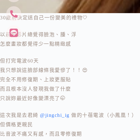
30歲前決定送自己一份變美的禮物🤍
以前拍影片總覺得臉泡、腫、浮
怎麼畫妝都覺得少一點精緻感
但打完電波60天
我只想說這臉部線條我愛慘了！！😍
完全不用修復期、上妝更服貼
而且根本沒人發現我做了什麼
只說妳最近好像變漂亮了🤭
這次我是去君綺
@jingchi_ig
做的十蓓電波（小鳳凰！）
但價格更親民
比音波不痛又有感，而且零修復期