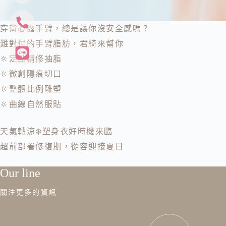
穿背心露手臂，總是讓你沒安全感嗎？
難對付的手臂脂肪，君綺來幫你
🔆定點精修抽脂
🔆微創隱痕切口
🔆整體比例雕塑
🔆曲線自然服貼
天氣轉涼❄️塑身衣好時機來臨
超前部署修復期，從容迎接夏日
Our line
關注更多的資訊