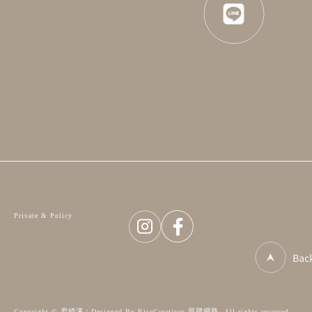
Private & Policy
Copyright © 君綺漾 | Designed By RiseCreatives 展躍網路. All rights reserved.