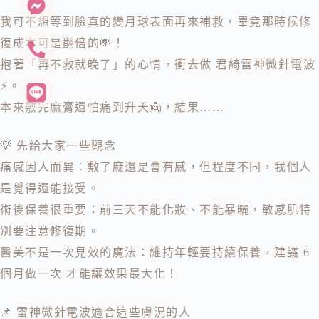
我可不想等到臉真的變月球表面再來補救，畢竟那時候修
復成本可是翻倍的💸！
抱著「再不救就晚了」的心情，衝去做 君綺雷神微針電波
⚡。
本來敷完麻膏還怕痛到升天👼，結果……
💡 先給大家一些觀念
痛感因人而異：敷了麻還是會有感，但程度不同，我個人
是覺得還能接受。
術後保養很重要：前三天不能化妝、不能暴曬，敏感肌特
別要注意修復期。
醫美不是一次見效的魔法：維持年輕要持續保養，建議 6
個月做一次 才能讓效果最大化！
📌 雷神微針電波適合這些膚況的人