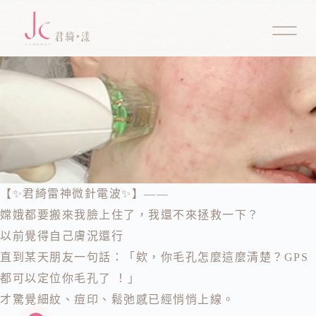
【✨君綺雷神微針電波✨】——
嫦娥都要搬來我臉上住了，我還不來拯救一下？
以前覺得自己膚況還行
直到某天朋友一句話：「欸，你毛孔怎麼這麼清楚？GPS
都可以定位你毛孔了 ！」
才驚覺細紋、痘印、鬆弛感已經悄悄上線。