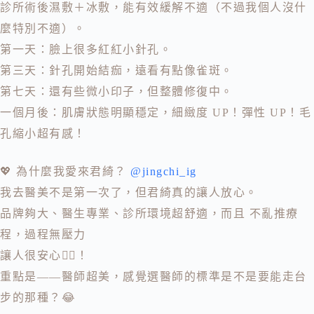
診所術後濕敷＋冰敷，能有效緩解不適（不過我個人沒什
麼特別不適）。
第一天：臉上很多紅紅小針孔。
第三天：針孔開始結痂，遠看有點像雀斑。
第七天：還有些微小印子，但整體修復中。
一個月後：肌膚狀態明顯穩定，細緻度 UP！彈性 UP！毛
孔縮小超有感！
💖 為什麼我愛來君綺？
@jingchi_ig
我去醫美不是第一次了，但君綺真的讓人放心。
品牌夠大、醫生專業、診所環境超舒適，而且 不亂推療
程，過程無壓力
讓人很安心💆‍♀️！
重點是——醫師超美，感覺選醫師的標準是不是要能走台
步的那種？😂