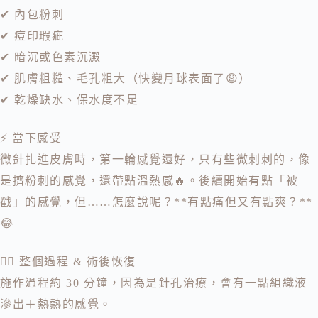
✔ 內包粉刺
✔ 痘印瑕疵
✔ 暗沉或色素沉澱
✔ 肌膚粗糙、毛孔粗大（快變月球表面了😩）
✔ 乾燥缺水、保水度不足
⚡ 當下感受
微針扎進皮膚時，第一輪感覺還好，只有些微刺刺的，像
是擠粉刺的感覺，還帶點溫熱感🔥。後續開始有點「被
戳」的感覺，但……怎麼說呢？**有點痛但又有點爽？**
😂
💆‍♀️ 整個過程 & 術後恢復
施作過程約 30 分鐘，因為是針孔治療，會有一點組織液
滲出＋熱熱的感覺。