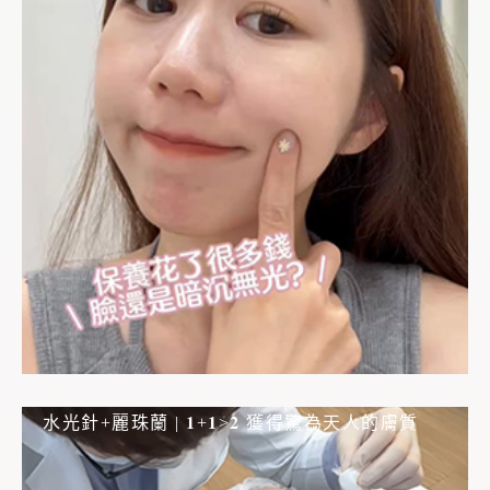
水光針+麗珠蘭 | 𝟏+𝟏>𝟐 獲得驚為天人的膚質