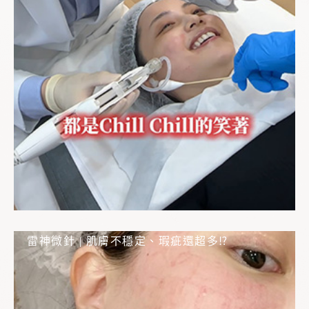
雷神微針 | 肌膚不穩定、瑕疵還超多⁉️