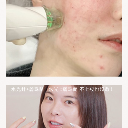
水光針+麗珠蘭 | 水光 #麗珠蘭 不上妝也超嫩！