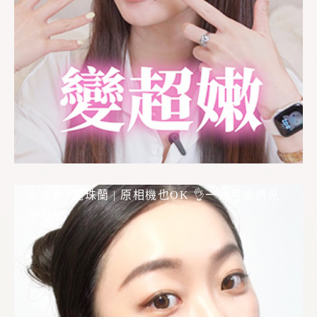
水光針+麗珠蘭 | 原相機也OK 👌一個月後遇見
水亮肌