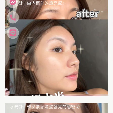
水光針 | 由內而外的透亮感✨
水光針 | 韓女素顏還能發亮的秘密🤫