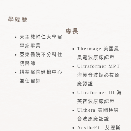
學經歷
專長
天主教輔仁大學醫
學系畢業
Thermage 美國鳳
亞東醫院不分科住
凰電波原廠認證
院醫師
Ultraformer MPT
耕莘醫院健檢中心
海芙音波媚必提原
兼任醫師
廠認證
Ultraformer III 海
芙音波原廠認證
Ulthera 美國極線
音波原廠認證
AestheFill 艾麗斯