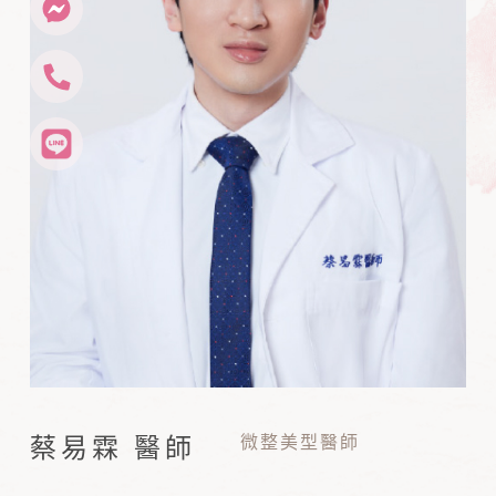
微整美型醫師
蔡易霖 醫師